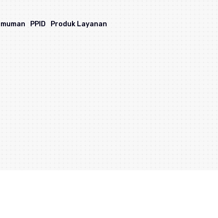
umuman
PPID
Produk Layanan